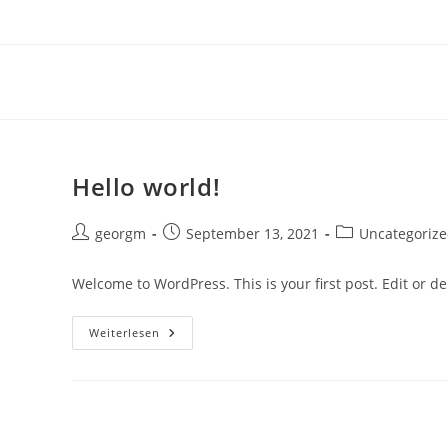
Inhalt
Zum
springen
Inhalt
springen
Hello world!
Beitrags-
Beitrag
Beitrags-
georgm
September 13, 2021
Uncategoriz
Autor:
veröffentlicht:
Kategorie:
Welcome to WordPress. This is your first post. Edit or dele
Hello
Weiterlesen
World!