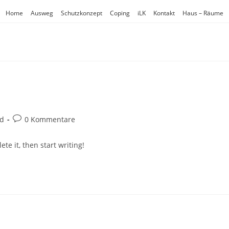
Home
Ausweg
Schutzkonzept
Coping
iLK
Kontakt
Haus – Räume
Beitrags-
ed
0 Kommentare
Kommentare:
te it, then start writing!